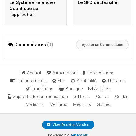
Le Système Financier
Le SFQ déclassifié
Quantique se
rapproche !
Commentaires
(0)
Ajouter un Commentaire
Accueil
Alimentation
Eco-solutions
Parlons énergie
Être
Spiritualité
Thérapies
Transitions
Boutique
Activités
Supports de communication
Liens
Guides
Guides
Médiums
Médiums
Médiums
Guides
View Desktop Version
Powered by
BetterAMP