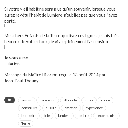
Si votre vieil habit ne sera plus qu’un souvenir, lorsque vous
aurez revêtu l’habit de Lumière, n’oubliez pas que vous l’avez
porté.
Mes chers Enfants de la Terre, qui lisez ces lignes, je suis très
heureux de votre choix, de vivre pleinement l’ascension.
Je vous aime
Hilarion
Message du Maître Hilarion, reçu le 13 août 2014 par
Jean-Paul Thouny
amour
ascension
atlantide
choix
chute
construire
dualité
émotion
expérience
humanité
joie
lumière
ombre
reconstruire
Terre