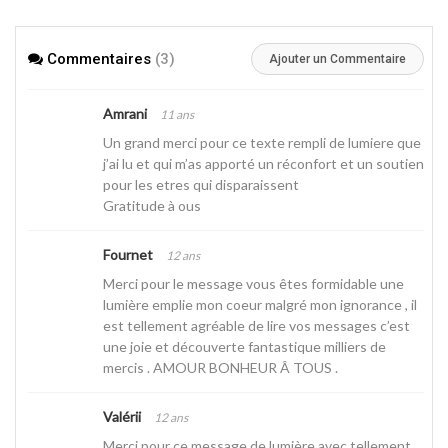
Commentaires
(3)
Ajouter un Commentaire
Amrani
11 ans
Un grand merci pour ce texte rempli de lumiere que
j’ai lu et qui m’as apporté un réconfort et un soutien
pour les etres qui disparaissent
Gratitude à ous
Fournet
12 ans
Merci pour le message vous êtes formidable une
lumière emplie mon coeur malgré mon ignorance , il
est tellement agréable de lire vos messages c’est
une joie et découverte fantastique milliers de
mercis . AMOUR BONHEUR Â TOUS .
Valérii
12 ans
Merci pour ce message de lumière avec tellement