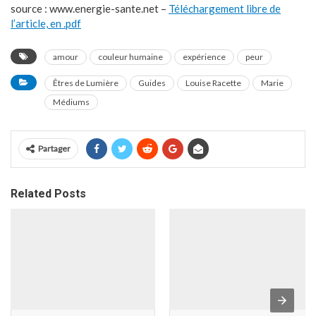
source : www.energie-sante.net
–
Téléchargement libre de
l’article, en .pdf
amour
couleur humaine
expérience
peur
Êtres de Lumière
Guides
Louise Racette
Marie
Médiums
Partager
Related Posts