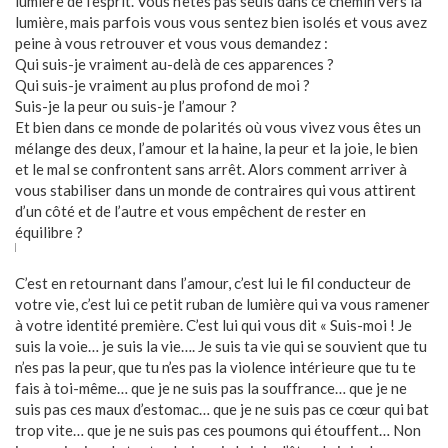
lumière de l’esprit. Vous n’êtes pas seuls dans ce chemin vers la
lumière, mais parfois vous vous sentez bien isolés et vous avez
peine à vous retrouver et vous vous demandez :
Qui suis-je vraiment au-delà de ces apparences ?
Qui suis-je vraiment au plus profond de moi ?
Suis-je la peur ou suis-je l’amour ?
Et bien dans ce monde de polarités où vous vivez vous êtes un
mélange des deux, l’amour et la haine, la peur et la joie, le bien
et le mal se confrontent sans arrêt. Alors comment arriver à
vous stabiliser dans un monde de contraires qui vous attirent
d’un côté et de l’autre et vous empêchent de rester en
équilibre ?
C’est en retournant dans l’amour, c’est lui le fil conducteur de
votre vie, c’est lui ce petit ruban de lumière qui va vous ramener
à votre identité première. C’est lui qui vous dit « Suis-moi ! Je
suis la voie… je suis la vie…. Je suis ta vie qui se souvient que tu
n’es pas la peur, que tu n’es pas la violence intérieure que tu te
fais à toi-même… que je ne suis pas la souffrance… que je ne
suis pas ces maux d’estomac… que je ne suis pas ce cœur qui bat
trop vite… que je ne suis pas ces poumons qui étouffent… Non