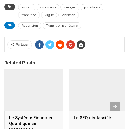
amour
ascension
énergie
pleiadiens
transition
vague
vibration
Ascension
Transition planétaire
Partager
Related Posts
Le Système Financier
Le SFQ déclassifié
Quantique se