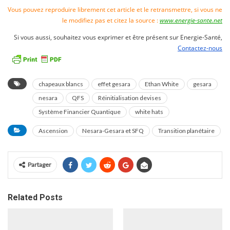
Vous pouvez reproduire librement cet article et le retransmettre, si vous ne
le modifiez pas et citez la source :
www.energie-sante.net
Si vous aussi, souhaitez vous exprimer et être présent sur Energie-Santé,
Contactez-nous
chapeaux blancs
effet gesara
Ethan White
gesara
nesara
QFS
Réinitialisation devises
Système Financier Quantique
white hats
Ascension
Nesara-Gesara et SFQ
Transition planétaire
Partager
Related Posts