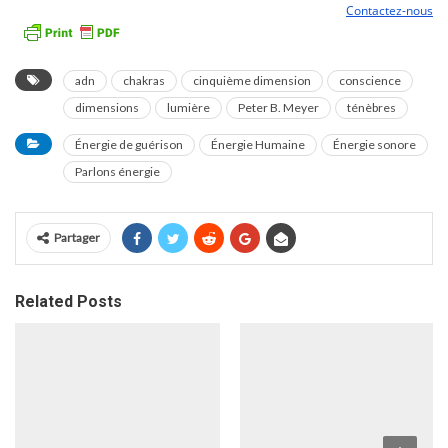
Contactez-nous
adn
chakras
cinquième dimension
conscience
dimensions
lumière
Peter B. Meyer
ténèbres
Énergie de guérison
Énergie Humaine
Énergie sonore
Parlons énergie
Partager
Related Posts