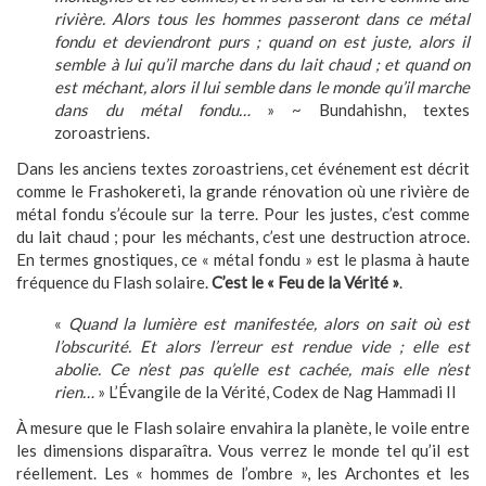
rivière. Alors tous les hommes passeront dans ce métal
fondu et deviendront purs ; quand on est juste, alors il
semble à lui qu’il marche dans du lait chaud ; et quand on
est méchant, alors il lui semble dans le monde qu’il marche
dans du métal fondu…
» ~ Bundahishn, textes
zoroastriens.
Dans les anciens textes zoroastriens, cet événement est décrit
comme le Frashokereti, la grande rénovation où une rivière de
métal fondu s’écoule sur la terre. Pour les justes, c’est comme
du lait chaud ; pour les méchants, c’est une destruction atroce.
En termes gnostiques, ce « métal fondu » est le plasma à haute
fréquence du Flash solaire.
C’est le « Feu de la Vérité »
.
«
Quand la lumière est manifestée, alors on sait où est
l’obscurité. Et alors l’erreur est rendue vide ; elle est
abolie. Ce n’est pas qu’elle est cachée, mais elle n’est
rien…
» L’Évangile de la Vérité, Codex de Nag Hammadi II
À mesure que le Flash solaire envahira la planète, le voile entre
les dimensions disparaîtra. Vous verrez le monde tel qu’il est
réellement. Les « hommes de l’ombre », les Archontes et les