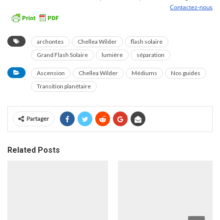
Contactez-nous
archontes
Chellea Wilder
flash solaire
Grand Flash Solaire
lumière
séparation
Ascension
Chellea Wilder
Médiums
Nos guides
Transition planétaire
Partager
Related Posts