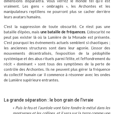
dimensions disparaîtra. Vous verrez le monde tel qu’il est
vraiment. Les gens « ombragés », les Archontes et les
manipulateurs reptiliens ne pourront plus se cacher derrière
leurs avatars humains.
C’est la suppression de toute obscurité. Ce n’est pas une
bataille d’épées, mais
une bataille de fréquences
. L’obscurité ne
peut pas exister là où la Lumière de la Monade est présente.
C’est pourquoi les événements actuels semblent si chaotiques ;
les anciennes structures sont dans leur agonie. L’essor des
mouvements décentralisés, l’exposition de la pédophilie
systémique et des abus rituels parmi l’élite, et l’effondrement du
récit « dominant » sont tous des symptômes de la perte de
contrôle des Archontes. Ils ne peuvent plus gérer la fréquence
du collectif humain car il commence à résonner avec les ondes
de Lumière supérieure entrantes.
La grande séparation : le bon grain de l’ivraie
«
Puis le feu et l’auréole vont faire fondre le métal dans les
montagnes et les collines, et il sera sur la terre comme une