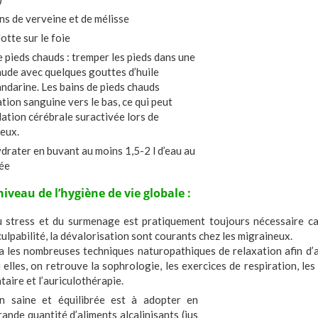
ns de verveine et de mélisse
otte sur le foie
e pieds chauds : tremper les pieds dans une
aude avec quelques gouttes d’huile
andarine. Les bains de pieds chauds
lation sanguine vers le bas, ce qui peut
lation cérébrale suractivée lors de
neux.
hydrater en buvant au moins 1,5-2 l d’eau au
née
iveau de l’hygiène de vie globale :
 stress et du surmenage est pratiquement toujours nécessaire car 
 culpabilité, la dévalorisation sont courants chez les migraineux.
era les nombreuses techniques naturopathiques de relaxation afin d’
 elles, on retrouve la sophrologie, les exercices de respiration, le
taire et l’auriculothérapie.
n saine et équilibrée est à adopter en
ande quantité d’aliments alcalinisants (jus