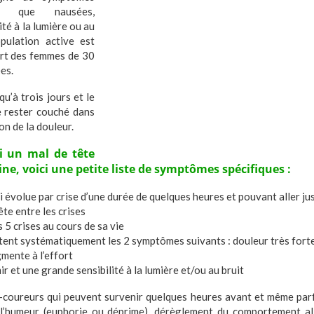
ls que nausées,
té à la lumière ou au
pulation active est
art des femmes de 30
es.
qu’à trois jours et le
 rester couché dans
ion de la douleur.
i un mal de tête
ne, voici une petite liste de symptômes spécifiques :
i évolue par crise d’une durée de quelques heures et pouvant aller ju
te entre les crises
 5 crises au cours de sa vie
ntent systématiquement les 2 symptômes suivants : douleur très forte
gmente à l’effort
r et une grande sensibilité à la lumière et/ou au bruit
t-coureurs qui peuvent survenir quelques heures avant et même parfoi
 l’humeur (euphorie ou déprime), dérèglement du comportement al