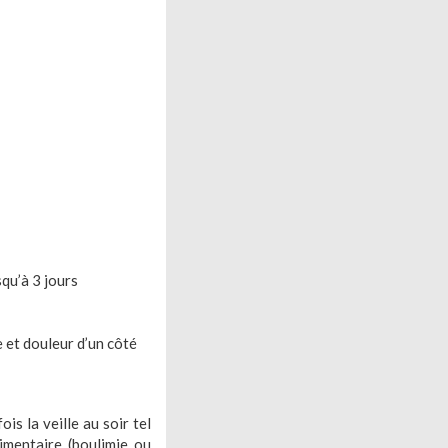
squ’à 3 jours
 et douleur d’un côté
s la veille au soir tel
imentaire (boulimie ou