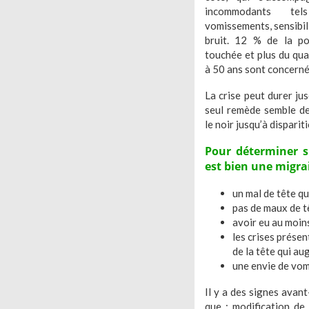
incommodants te
vomissements, sensibili
bruit. 12 % de la po
touchée et plus du qu
à 50 ans sont concerné
La crise peut durer jus
seul remède semble de
le noir jusqu’à disparit
Pour déterminer s
est bien une migrai
un mal de tête qu
pas de maux de tê
avoir eu au moins
les crises prése
de la tête qui au
une envie de vomi
Il y a des signes avan
que : modification de