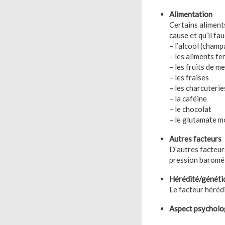
Alimentation
Certains aliments
cause et qu’il fau
– l’alcool (champ
– les aliments f
– les fruits de me
– les fraises
– les charcuterie
– la caféine
– le chocolat
– le glutamate 
Autres facteurs
D’autres facteurs
pression baromét
Hérédité/généti
Le facteur hérédi
Aspect psycholo