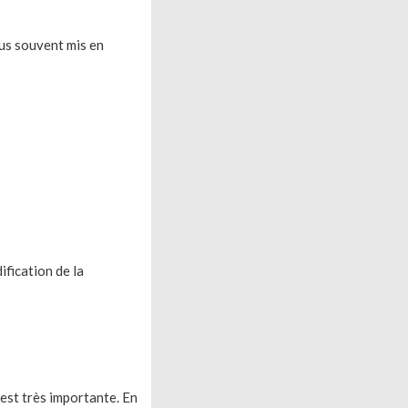
lus souvent mis en
ification de la
est très importante. En