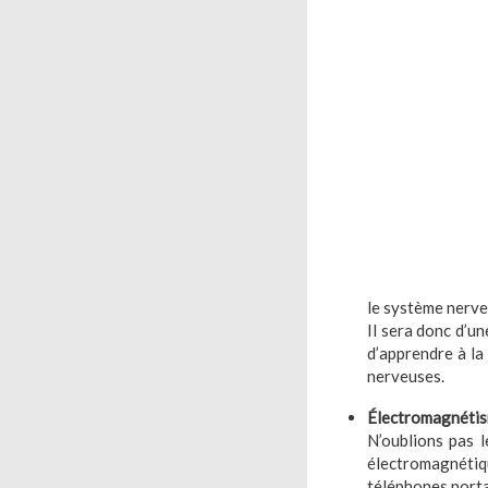
le système nerveu
Il sera donc d’u
d’apprendre à la
nerveuses.
Électromagnéti
N’oublions pas l
électromagnétiqu
téléphones porta