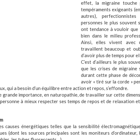
effet, la migraine touche
tempéraments exigeants (en
autres), perfectionnistes
personnes le plus souvent s
ont tendance à vouloir que t
bien dans le milieu profes
Ainsi, elles vivent avec 
travaillent beaucoup et oub
d’avoir plus de temps pour el
C’est d’ailleurs le plus sou
que les crises de migraine 
durant cette phase de décom
avoir « tiré sur la corde » p
x, qui a besoin d’un équilibre entre action et repos, s’effondre.
ne grande importance, en naturopathie, de travailler sur cette dimen
 personne à mieux respecter ses temps de repos et de relaxation et
sm
es causes énergétiques telles que la sensibilité électromagnétiqu
es (dont les sources principales sont les moniteurs d’ordinateur, l
bles, les tubes fluorescents…).