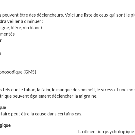
 peuvent être des déclencheurs. Voici une liste de ceux qui sont le p
dra veiller à diminuer :
agne, bière, vin blanc)
ermentés
r
s
monosodique (GMS)
 tels que le tabac, la faim, le manque de sommeil, le stress et une mod
rique peuvent également déclencher la migraine.
que
taire peut être la cause dans certains cas.
gique
La dimension psychologique 