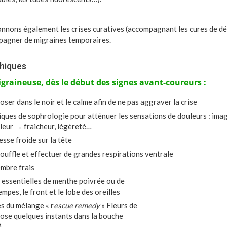
ionnons également les crises curatives (accompagnant les cures de dé
pagner de migraines temporaires.
thiques
igraineuse, dès le début des signes avant-coureurs :
poser dans le noir et le calme afin de ne pas aggraver la crise
niques de sophrologie pour atténuer les sensations de douleurs : ima
uleur
→
fraicheur, légèreté…
sse froide sur la tête
 souffle et effectuer de grandes respirations ventrale
mbre frais
es essentielles de menthe poivrée ou de
empes, le front et le lobe des oreilles
s du mélange « r
escue remedy
» Fleurs de
dose quelques instants dans la bouche
)