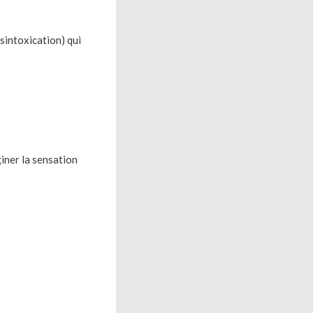
sintoxication) qui
giner la sensation