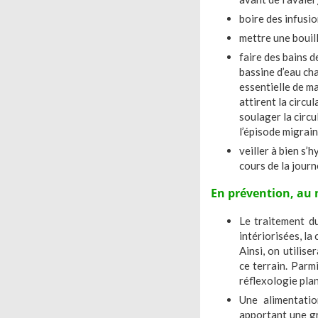
boire des infusio
mettre une bouill
faire des bains d
bassine d’eau ch
essentielle de m
attirent la circu
soulager la circu
l’épisode migrai
veiller à bien s’
cours de la jour
En prévention, au n
Le traitement du
intériorisées, la
Ainsi, on utilis
ce terrain. Parmi
réflexologie plan
Une alimentatio
apportant une gr