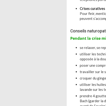
Crises curatives
Pour finir, ment
peuvent s’accom
Conseils naturopa
Pendant la crise m
se relaxer, se re
utiliser les tech
opposée à la do
poser une compre
travailler sur le
croquer du ginge
utiliser les huil
lavande sur les t
prendre 4 goutte
Bach (garder la 
avant de l’avaler