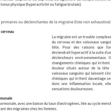
 tonus physique (hyperactivité ou fatigue brutale).
s
 primaires ou déclenchantes de la migraine (liste non exhaustive) 
u cerveau
La migraine est un trouble complexe
du cerveau et des vaisseaux sangui
tête. Pour des raisons que l’o
deviendrait hyperactif à la suite d’u
déclencheurs environnementaux. Il
changements chimiques qui irritent l
douleur situés autour de la tête 
vaisseaux sanguins qui laissent s’
chimiques qui irritent davantage c
donc une inflammation locale, ell
sensations douloureuses.
rmonale
hormonale, avec une baisse du taux d’œstrogènes, liée au cycle menst
ant des migraines chez les femmes.