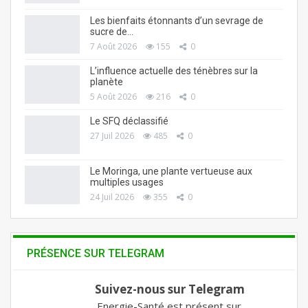
Les bienfaits étonnants d’un sevrage de
sucre de…
7 Août 2026
155
0
L’influence actuelle des ténèbres sur la
planète
5 Août 2026
216
0
Le SFQ déclassifié
27 Juil 2026
485
0
Le Moringa, une plante vertueuse aux
multiples usages
24 Juil 2026
355
0
PRÉSENCE SUR TELEGRAM
Suivez-nous sur Telegram
Energie-Santé est présent sur