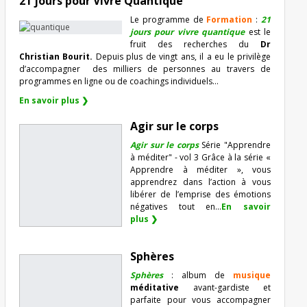
21 jours pour Vivre Quantique
Le programme de
Formation
:
21
jours pour vivre quantique
est le
fruit des recherches du
Dr
Christian Bourit.
Depuis plus de vingt ans, il a eu le privilège
d’accompagner
des milliers de personnes au travers de
programmes en ligne ou de coachings individuels…
En savoir plus ❯
Agir sur le corps
Agir sur le corps
Série "Apprendre
à méditer" - vol 3 Grâce à la série «
Apprendre à méditer », vous
apprendrez dans l’action à vous
libérer de l’emprise des émotions
négatives tout en...
En savoir
plus ❯
Sphères
Sphères
: album de
musique
méditative
avant-gardiste et
parfaite pour vous accompagner