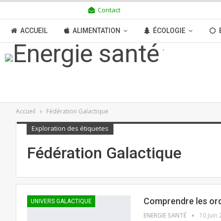
Contact
VENDREDI 7 AOÛT 2026
ACCUEIL
ALIMENTATION
ÉCOLOGIE
TRANSITION
BOUTIQUE
MÉDIAS
N
Accueil
Fédération Galactique
Exploration des étiquetes
Fédération Galactique
Comprendre les ord
UNIVERS GALACTIQUE
ENERGIE SANTÉ
10 Juin