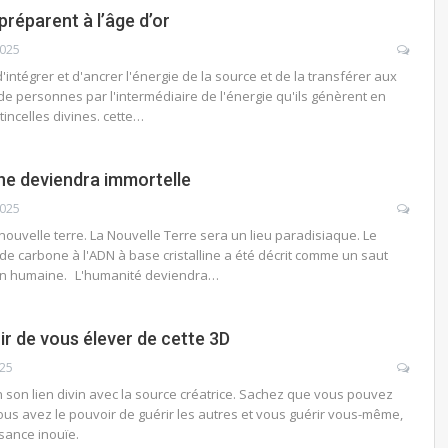
réparent à l’âge d’or
2025
'intégrer et d'ancrer l'énergie de la source et de la transférer aux
de personnes par l'intermédiaire de l'énergie qu'ils génèrent en
tincelles divines. cette…
ine deviendra immortelle
2025
a nouvelle terre. La Nouvelle Terre sera un lieu paradisiaque. Le
e carbone à l'ADN à base cristalline a été décrit comme un saut
ion humaine. L'humanité deviendra…
r de vous élever de cette 3D
025
en son lien divin avec la source créatrice. Sachez que vous pouvez
ous avez le pouvoir de guérir les autres et vous guérir vous-même,
sance inouïe.