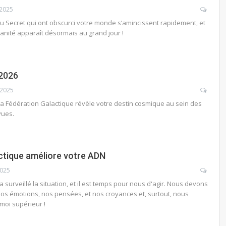
 2025
 du Secret qui ont obscurci votre monde s’amincissent rapidement, et
manité apparaît désormais au grand jour !
 2026
 2025
la Fédération Galactique révèle votre destin cosmique au sein des
vues.
ctique améliore votre ADN
2025
 surveillé la situation, et il est temps pour nous d'agir. Nous devons
nos émotions, nos pensées, et nos croyances et, surtout, nous
oi supérieur !