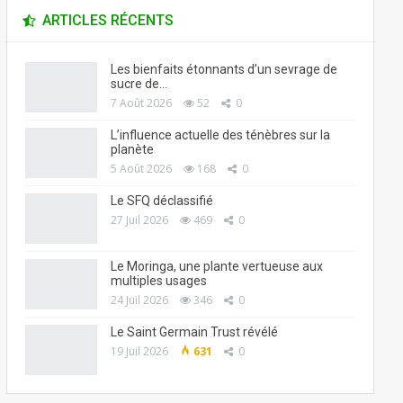
ARTICLES RÉCENTS
Les bienfaits étonnants d’un sevrage de
sucre de…
7 Août 2026
52
0
L’influence actuelle des ténèbres sur la
planète
5 Août 2026
168
0
Le SFQ déclassifié
27 Juil 2026
469
0
Le Moringa, une plante vertueuse aux
multiples usages
24 Juil 2026
346
0
Le Saint Germain Trust révélé
19 Juil 2026
631
0