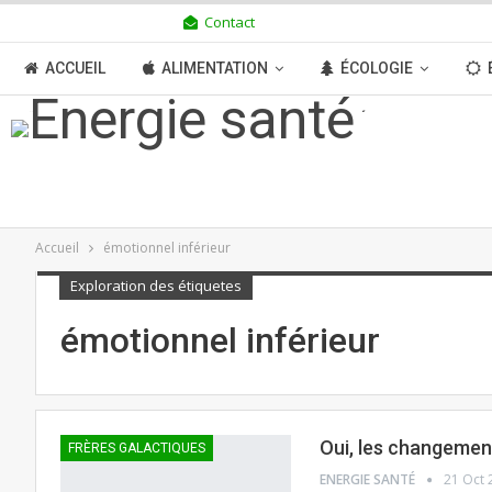
Contact
SAMEDI 8 AOÛT 2026
ACCUEIL
ALIMENTATION
ÉCOLOGIE
TRANSITION
BOUTIQUE
MÉDIAS
N
Accueil
émotionnel inférieur
Exploration des étiquetes
émotionnel inférieur
Oui, les changement
FRÈRES GALACTIQUES
ENERGIE SANTÉ
21 Oct 