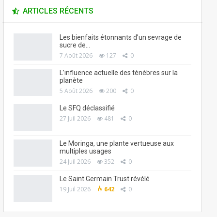
ARTICLES RÉCENTS
Les bienfaits étonnants d’un sevrage de
sucre de…
7 Août 2026
127
0
L’influence actuelle des ténèbres sur la
planète
5 Août 2026
200
0
Le SFQ déclassifié
27 Juil 2026
481
0
Le Moringa, une plante vertueuse aux
multiples usages
24 Juil 2026
352
0
Le Saint Germain Trust révélé
19 Juil 2026
642
0