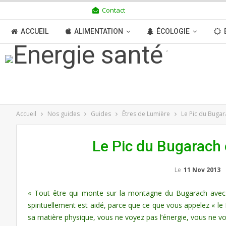
Contact
DIMANCHE 9 AOÛT 2026
ACCUEIL
ALIMENTATION
ÉCOLOGIE
TRANSITION
BOUTIQUE
MÉDIAS
N
Accueil
Nos guides
Guides
Êtres de Lumière
Le Pic du Bugar
Le Pic du Bugarach
Le
11 Nov 2013
« Tout être qui monte sur la montagne du Bugarach avec un 
spirituellement est aidé, parce que ce que vous appelez « l
sa matière physique, vous ne voyez pas l’énergie, vous ne voye