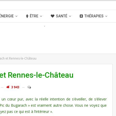
ÉNERGIE
ÊTRE
SANTÉ
THÉRAPIES
OUVELLES
ACTIVITÉS
LIENS
ach et Rennes-le-Château
 et Rennes-le-Château
3 943
cœur pur, avec la réelle intention de s’éveiller, de s’élever
e Pic du Bugarach » est vraiment autre chose. Vous ne voyez que
.
z pas ce qui est à l’intérieur »