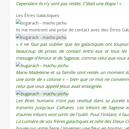
Cependant ils n’y sont pas restés. C’était une étape ! »
Les Êtres Galactiques
Ils me montrent une prise de contact avec des Êtres Gal
« Il ne faut pas oublier que les galactiques ont toujours
beaucoup de prises de contact entre eux et tous les
message d’Amour et de Sagesse, comme celui que vous a
Marie Madeleine et sa famille sont restés un moment dans
une sorte de « colonie » – bien que ce mot ne convienne 
celui que vous appelé Jésus avait enseignée.
Les êtres humains n’ont pas restitué dans sa pureté t
transmis jusqu’aux Cathares. Les trésors de Sagesse e
d’autres trésors vont sortir de l’oubli. Pour l’instant, il f
La Lumière de vos frères galactiques et celle des Dieux Cr
bouge sur votre Terre ! Imaginez une fleur en bouton ; e