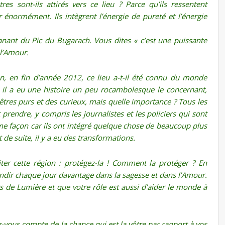
s sont-ils attirés vers ce lieu ? Parce qu’ils ressentent
r énormément. Ils intègrent l’énergie de pureté et l’énergie
nant du Pic du Bugarach. Vous dites « c’est une puissante
 l’Amour.
n, en fin d’année 2012, ce lieu a-t-il été connu du monde
, il a eu une histoire un peu rocambolesque le concernant,
 êtres purs et des curieux, mais quelle importance ? Tous les
 prendre, y compris les journalistes et les policiers qui sont
ême façon car ils ont intégré quelque chose de beaucoup plus
de suite, il y a eu des transformations.
ter cette région : protégez-la ! Comment la protéger ? En
andir chaque jour davantage dans la sagesse et dans l’Amour.
rs de Lumière et que votre rôle est aussi d’aider le monde à
vous compte de la chance qui est la vôtre par rapport à vos