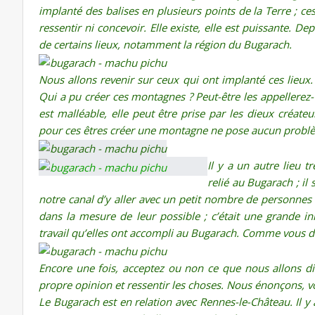
implanté des balises en plusieurs points de la Terre ; ce
ressentir ni concevoir. Elle existe, elle est puissante. De
de certains lieux, notamment la région du Bugarach.
Nous allons revenir sur ceux qui ont implanté ces lieux. 
Qui a pu créer ces montagnes ? Peut-être les appellerez-
est malléable, elle peut être prise par les dieux créate
pour ces êtres créer une montagne ne pose aucun probl
Il y a un autre lieu t
relié au Bugarach ; i
notre canal d’y aller avec un petit nombre de personnes p
dans la mesure de leur possible ; c’était une grande ini
travail qu’elles ont accompli au Bugarach. Comme vous dit
Encore une fois, acceptez ou non ce que nous allons dir
propre opinion et ressentir les choses. Nous énonçons, v
Le Bugarach est en relation avec Rennes-le-Château. Il 