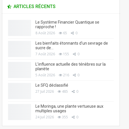
ARTICLES RÉCENTS
Le Système Financier Quantique se
rapproche !
8 Août 2026
65
0
Les bienfaits étonnants d’un sevrage de
sucre de…
7 Août 2026
155
0
L’influence actuelle des ténèbres sur la
planète
5 Août 2026
216
0
Le SFQ déclassifié
27 Juil 2026
485
0
Le Moringa, une plante vertueuse aux
multiples usages
24 Juil 2026
355
0