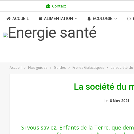
Contact
JEUDI 6 AOÛT 2026
ACCUEIL
ALIMENTATION
ÉCOLOGIE
TRANSITION
BOUTIQUE
MÉDIAS
N
Accueil
Nos guides
Guides
Frères Galactiques
La société d
La société du
Le
8 Nov 2021
Si vous saviez, Enfants de la Terre, que dema