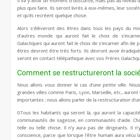
Il va y avoir un moment d’obscurité, mais pas au niveau 
plus quoi faire. Ils seront livrés à eux-mêmes, leur socié
et qu’ils recréent quelque chose.
Alors s’élèveront des êtres dans tous les pays du mo
d’autres monde qui auront fait le choix de s’incarne
Galactiques qui auront fait le choix de s’incarner afin de 
êtres devront être très forts. Ils devront avoir éradiq
seront en contact télépathique avec vos Frères Galactiq
Comment se restructureront la socié
Nous allons vous donner le cas d’une petite ville. Nous
grandes villes comme Paris, Lyon, Marseille, etc., auron
importantes ; nous allons parler de la restructuration d’une
0Tous les habitants qui seront là, qui auront la capaci
communautés de sagesse, en communautés d’aide. Chacun
telle ou telle chose. Il n’y aura pas de dirigeants. Il
conscience, parce que lorsque l’être humain aura vécu la 