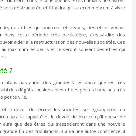
de la lumière, dans le sens que les êtres humains ne sauront
té sera déstructurée et il faudra qu’ils recommencent à vivre
nde, des êtres qui pourront être vous, des êtres venant
r dans cette période très particulière, c’est-à-dire des
pouvoir aider à la restructuration des nouvelles sociétés. Ces
ué au maximum les peurs et ce seront souvent des êtres qui
ues.
té ?
 n’allons pas parler des grandes villes parce que les très
t subi des dégâts considérables et des pertes humaines très
 petite ville.
té et le devoir de recréer les sociétés, se regrouperont en
 aura la capacité et le devoir de dire ce qu’il pense de
 n’y aura que des êtres qui s’associeront dans une nouvelle
grande fin des tribulations, il aura une autre conscience, il