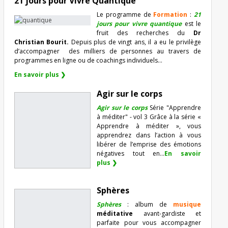
21 jours pour Vivre Quantique
Le programme de
Formation
:
21
jours pour vivre quantique
est le
fruit des recherches du
Dr
Christian Bourit.
Depuis plus de vingt ans, il a eu le privilège
d’accompagner
des milliers de personnes au travers de
programmes en ligne ou de coachings individuels…
En savoir plus ❯
Agir sur le corps
Agir sur le corps
Série "Apprendre
à méditer" - vol 3 Grâce à la série «
Apprendre à méditer », vous
apprendrez dans l’action à vous
libérer de l’emprise des émotions
négatives tout en...
En savoir
plus ❯
Sphères
Sphères
: album de
musique
méditative
avant-gardiste et
parfaite pour vous accompagner