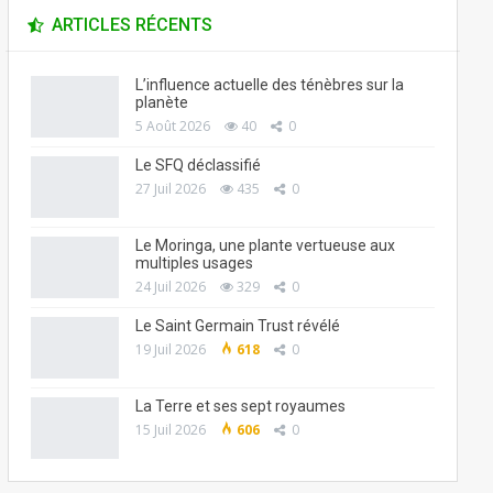
ARTICLES RÉCENTS
L’influence actuelle des ténèbres sur la
planète
5 Août 2026
40
0
Le SFQ déclassifié
27 Juil 2026
435
0
Le Moringa, une plante vertueuse aux
multiples usages
24 Juil 2026
329
0
Le Saint Germain Trust révélé
19 Juil 2026
618
0
La Terre et ses sept royaumes
15 Juil 2026
606
0