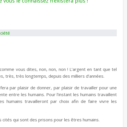
e vous le connaissez n’existera plus !
 comme vous dites, non, non, non ! L’argent en tant que tel
ès, très, très longtemps, depuis des milliers d’années.
era par plaisir de donner, par plaisir de travailler pour une
te entre les humains. Pour l’instant les humains travaillent
es humains travailleront par choix afin de faire vivre les
 cités qui sont des prisons pour les êtres humains.