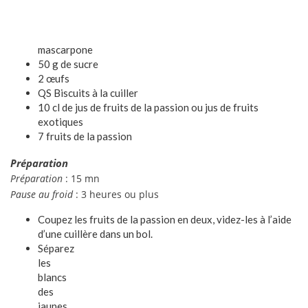
mascarpone
50 g de sucre
2 œufs
QS Biscuits à la cuiller
10 cl de jus de fruits de la passion ou jus de fruits
exotiques
7 fruits de la passion
Préparation
Préparation
: 15 mn
Pause au froid
: 3 heures ou plus
Coupez les fruits de la passion en deux, videz-les à l’aide
d’une cuillère dans un bol.
Séparez
les
blancs
des
jaunes.