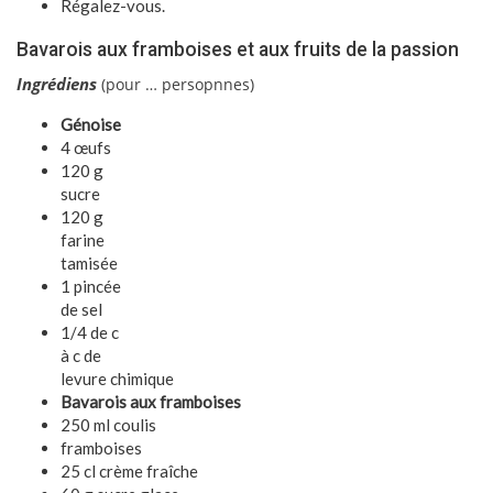
Régalez-vous.
Bavarois aux framboises et aux fruits de la passion
I
ngrédiens
(pour … persopnnes)
Génoise
4 œufs
120 g
sucre
120 g
farine
tamisée
1 pincée
de sel
1/4 de c
à c de
levure chimique
Bavarois aux framboises
250 ml coulis
framboises
25 cl crème fraîche