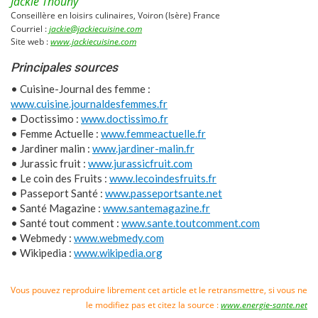
Jackie Thouny
Conseillère en loisirs culinaires, Voiron (Isère) France
Courriel :
jackie@jackiecuisine.com
Site web :
www.jackiecuisine.com
Principales sources
• Cuisine-Journal des femme :
www.cuisine.journaldesfemmes.fr
• Doctissimo :
www.doctissimo.fr
• Femme Actuelle :
www.femmeactuelle.fr
• Jardiner malin :
www.jardiner-malin.fr
• Jurassic fruit :
www.jurassicfruit.com
• Le coin des Fruits :
www.lecoindesfruits.fr
• Passeport Santé :
www.passeportsante.net
• Santé Magazine :
www.santemagazine.fr
• Santé tout comment :
www.sante.toutcomment.com
• Webmedy :
www.webmedy.com
• Wikipedia :
www.wikipedia.org
Vous pouvez reproduire librement cet article et le retransmettre, si vous ne
le modifiez pas et citez la source :
www.energie-sante.net