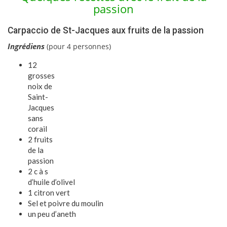
passion
Carpaccio de St-Jacques aux fruits de la passion
I
ngrédiens
(pour 4 personnes)
12
grosses
noix de
Saint-
Jacques
sans
corail
2 fruits
de la
passion
2 c à s
d’
huile d’olive
l
1 citron vert
Sel et poivre du moulin
un peu d’aneth