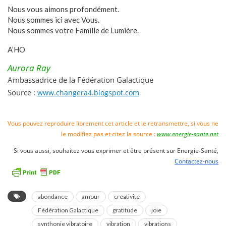
Nous vous aimons profondément.
Nous sommes ici avec Vous.
Nous sommes votre Famille de Lumière.
A’HO
Aurora Ray
Ambassadrice de la Fédération Galactique
Source :
www.changera4.blogspot.com
Vous pouvez reproduire librement cet article et le retransmettre, si vous ne
le modifiez pas et citez la source :
www.energie-sante.net
Si vous aussi, souhaitez vous exprimer et être présent sur Energie-Santé,
Contactez-nous
abondance
amour
créativité
Fédération Galactique
gratitude
joie
synthonie vibratoire
vibration
vibrations